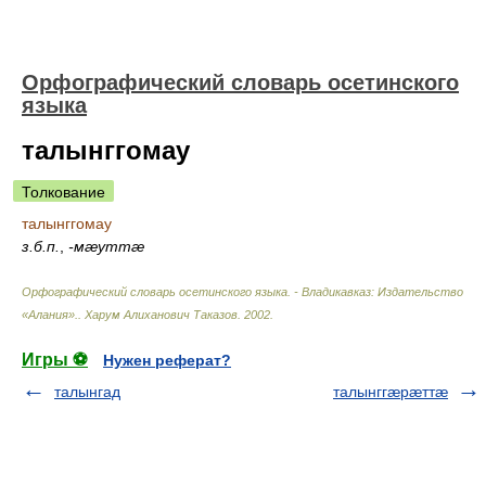
Орфографический словарь осетинского
языка
талынггомау
Толкование
талынггомау
з.б.п.
,
-мæуттæ
Орфографический словарь осетинского языка. - Владикавказ: Издательство
«Алания».
.
Харум Алиханович Таказов
.
2002
.
Игры ⚽
Нужен реферат?
талынгад
талынггæрæттæ